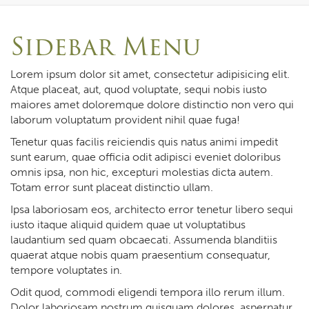
navi
Sidebar Menu
Lorem ipsum dolor sit amet, consectetur adipisicing elit.
Atque placeat, aut, quod voluptate, sequi nobis iusto
maiores amet doloremque dolore distinctio non vero qui
laborum voluptatum provident nihil quae fuga!
Tenetur quas facilis reiciendis quis natus animi impedit
sunt earum, quae officia odit adipisci eveniet doloribus
omnis ipsa, non hic, excepturi molestias dicta autem.
Totam error sunt placeat distinctio ullam.
Ipsa laboriosam eos, architecto error tenetur libero sequi
iusto itaque aliquid quidem quae ut voluptatibus
laudantium sed quam obcaecati. Assumenda blanditiis
quaerat atque nobis quam praesentium consequatur,
tempore voluptates in.
Odit quod, commodi eligendi tempora illo rerum illum.
Dolor laboriosam nostrum quisquam dolores, aspernatur