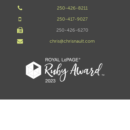
250-426-8211
250-417-9027
250-426-6270
chris@chrisnault.com